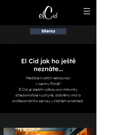
Menu
El Cid jak ho ještě
neznáte...
Hledáte kvalitní restauraci
v centru Plzně?
El Cid je ideální volbou pro milovníky
středomořské kuchyně, dobrého vína a
profesionálního servisu v klidném prostředí.